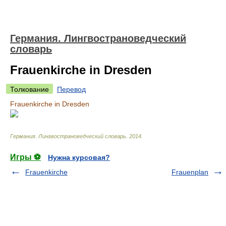
Германия. Лингвострановедческий
словарь
Frauenkirche in Dresden
Толкование
Перевод
Frauenkirche in Dresden
Германия. Лингвострановедческий словарь
.
2014
.
Игры ⚽
Нужна курсовая?
Frauenkirche
Frauenplan