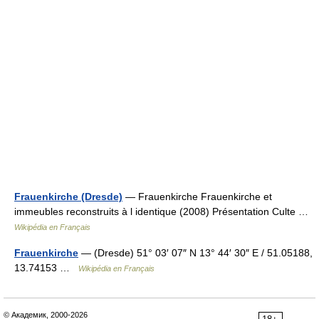
Frauenkirche (Dresde)
— Frauenkirche Frauenkirche et
immeubles reconstruits à l identique (2008) Présentation Culte …
Wikipédia en Français
Frauenkirche
— (Dresde) 51° 03′ 07″ N 13° 44′ 30″ E / 51.05188,
13.74153 …
Wikipédia en Français
© Академик, 2000-2026